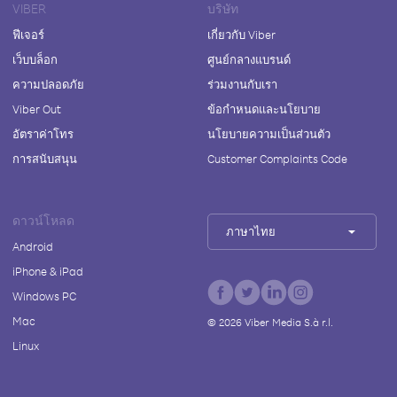
VIBER
บริษัท
ฟีเจอร์
เกี่ยวกับ Viber
เว็บบล็อก
ศูนย์กลางแบรนด์
ความปลอดภัย
ร่วมงานกับเรา
Viber Out
ข้อกำหนดและนโยบาย
อัตราค่าโทร
นโยบายความเป็นส่วนตัว
การสนับสนุน
Customer Complaints Code
ดาวน์โหลด
ภาษาไทย
Android
iPhone & iPad
Windows PC
Mac
©
2026
Viber Media S.à r.l.
Linux