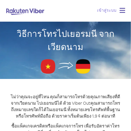
เข้าสู่ระบบ
Togg
navig
วิธีการโทรไปเยอรมนี จาก
เวียดนาม
ไม่ว่าคุณจะอยู่ที่ไหน คุณก็สามารถโทรด้วยคุณภาพเสียงที่ดี
จากเวียดนาม ไปเยอรมนีได้ ด้วย Viber Out
คุณสามารถโทร
ถึงหมายเลขใดก็ได้ในเยอรมนี ทั้งหมายเลขโทรศัพท์พื้นฐาน
หรือโทรศัพท์มือถือ ด้วยราคาเริ่มต้นเพียง 1.9 ¢ ต่อนาที
ซื้อแพ็คเกจเครดิตหรือแพ็คเกจการโทร เพื่อรับอัตราค่าโทร