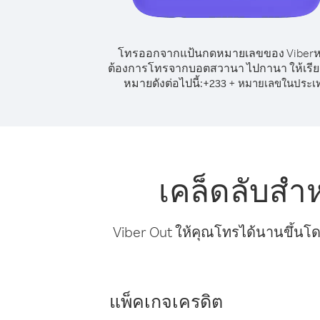
โทรออกจากแป้นกดหมายเลขของ Viber
ต้องการโทรจากบอตสวานา ไปกานา ให้เรี
หมายดังต่อไปนี้:
+
+
233
หมายเลขในประเ
เคล็ดลับส
Viber Out ให้คุณโทรได้นานขึ้นโด
แพ็คเกจเครดิต