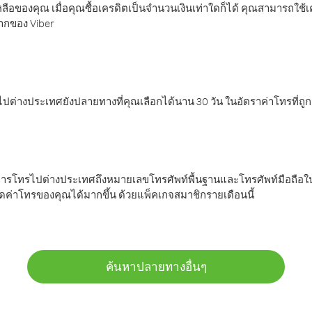
ลือของคุณ เมื่อคุณซื้อเครดิตเป็นจำนวนเงินเท่าใดก็ได้ คุณสามารถใช้
มากของ Viber
ต่างประเทศยังปลายทางที่คุณเลือกได้นาน 30 วัน ในอัตราค่าโทรที่ถู
การโทรไปต่างประเทศถึงหมายเลขโทรศัพท์พื้นฐานและโทรศัพท์มือถือใน
ค่าโทรของคุณได้มากขึ้น ด้วยแพ็คเกจสมาชิกรายเดือนนี้
ค้นหาปลายทางอื่นๆ