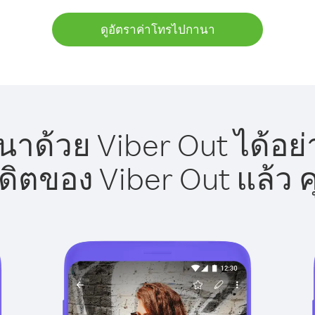
ดูอัตราค่าโทรไปกานา
าด้วย Viber Out ได้อย่
รดิตของ Viber Out แล้ว