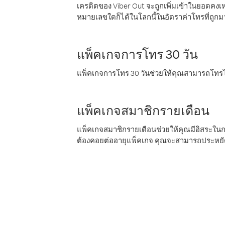
เครดิตของ Viber Out จะถูกเพิ่มเข้าในยอดคงเห
หมายเลขใดก็ได้ในโลกนี้ในอัตราค่าโทรที่ถูก
แพ็คเกจการโทร 30 วัน
แพ็คเกจการโทร 30 วันช่วยให้คุณสามารถโทรไป
แพ็คเกจสมาชิกรายเดือน
แพ็คเกจสมาชิกรายเดือนช่วยให้คุณมีอิสระใน
ต้องคอยต่ออายุแพ็คเกจ คุณจะสามารถประหยัด