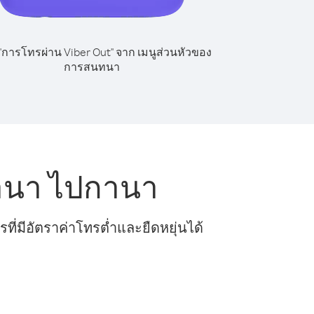
 "การโทรผ่าน Viber Out" จาก เมนูส่วนหัวของ
การสนทนา
านา ไปกานา
ี่มีอัตราค่าโทรต่ำและยืดหยุ่นได้