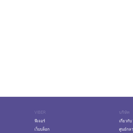
VIBER
บริษัท
ฟีเจอร์
เกี่ยวกับ
เว็บบล็อก
ศูนย์กล