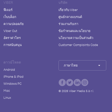
VIBER
บริษัท
ฟีเจอร์
เกี่ยวกับ Viber
เว็บบล็อก
ศูนย์กลางแบรนด์
ความปลอดภัย
ร่วมงานกับเรา
Viber Out
ข้อกำหนดและนโยบาย
อัตราค่าโทร
นโยบายความเป็นส่วนตัว
การสนับสนุน
Customer Complaints Code
ดาวน์โหลด
ภาษาไทย
Android
iPhone & iPad
Windows PC
Mac
©
2026
Viber Media S.à r.l.
Linux