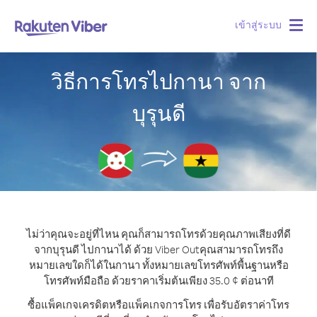
เข้าสู่ระบบ
Togg
navig
วิธีการโทรไปกานา จาก
บุรุนดี
ไม่ว่าคุณจะอยู่ที่ไหน คุณก็สามารถโทรด้วยคุณภาพเสียงที่ดี
จากบุรุนดี ไปกานาได้ ด้วย Viber Out
คุณสามารถโทรถึง
หมายเลขใดก็ได้ในกานา ทั้งหมายเลขโทรศัพท์พื้นฐานหรือ
โทรศัพท์มือถือ ด้วยราคาเริ่มต้นเพียง 35.0 ¢ ต่อนาที
ซื้อแพ็คเกจเครดิตหรือแพ็คเกจการโทร เพื่อรับอัตราค่าโทร