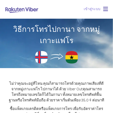
เข้าสู่ระบบ
Togg
navig
วิธีการโทรไปกานา จากหมู่
เกาะแฟโร
ไม่ว่าคุณจะอยู่ที่ไหน คุณก็สามารถโทรด้วยคุณภาพเสียงที่ดี
จากหมู่เกาะแฟโร ไปกานาได้ ด้วย Viber Out
คุณสามารถ
โทรถึงหมายเลขใดก็ได้ในกานา ทั้งหมายเลขโทรศัพท์พื้น
ฐานหรือโทรศัพท์มือถือ ด้วยราคาเริ่มต้นเพียง 35.0 ¢ ต่อนาที
ซื้อแพ็คเกจเครดิตหรือแพ็คเกจการโทร เพื่อรับอัตราค่าโทร