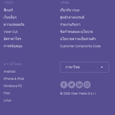
VIBER
บริษัท
ฟีเจอร์
เกี่ยวกับ Viber
เว็บบล็อก
ศูนย์กลางแบรนด์
ความปลอดภัย
ร่วมงานกับเรา
Viber Out
ข้อกำหนดและนโยบาย
อัตราค่าโทร
นโยบายความเป็นส่วนตัว
การสนับสนุน
Customer Complaints Code
ดาวน์โหลด
ภาษาไทย
Android
iPhone & iPad
Windows PC
Mac
©
2026
Viber Media S.à r.l.
Linux