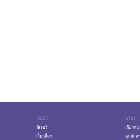
VIBER
บริษัท
ฟีเจอร์
เกี่ยวกับ
เว็บบล็อก
ศูนย์กล