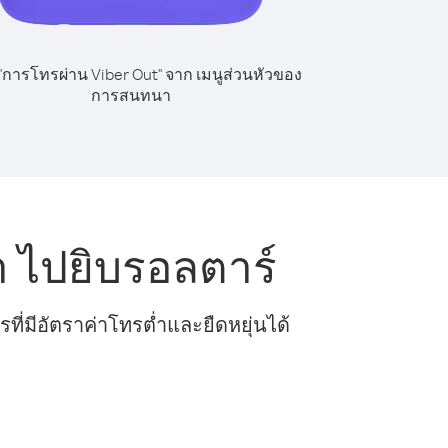
 "การโทรผ่าน Viber Out" จาก เมนูส่วนหัวของ
การสนทนา
 ไปยิบรอลตาร์
ี่มีอัตราค่าโทรต่ำและยืดหยุ่นได้