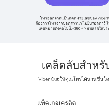
โทรออกจากแป้นกดหมายเลขของ Viber
ต้องการโทรจากบอตสวานา ไปยิบรอลตาร์ ให
เลขหมายดังต่อไปนี้:
+
+
350
หมายเลขในปร
เคล็ดลับสำหร
Viber Out ให้คุณโทรได้นานขึ้นโด
แพ็คเกจเครดิต