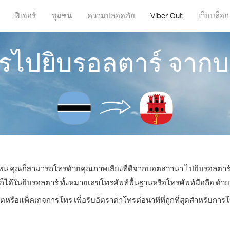
ฟีเจอร์
ชุมชน
ความปลอดภัย
Viber Out
เว็บบล็อก
ทรไปยิบรอลตาร์ จา
ี่ไหน คุณก็สามารถโทรด้วยคุณภาพเสียงที่ดีจากบอตสวานา ไปยิบรอลตาร์ไ
้ในยิบรอลตาร์ ทั้งหมายเลขโทรศัพท์พื้นฐานหรือโทรศัพท์มือถือ ด้วยราค
ิตหรือแพ็คเกจการโทร เพื่อรับอัตราค่าโทรต่อนาทีที่ถูกที่สุดสำหรับกา