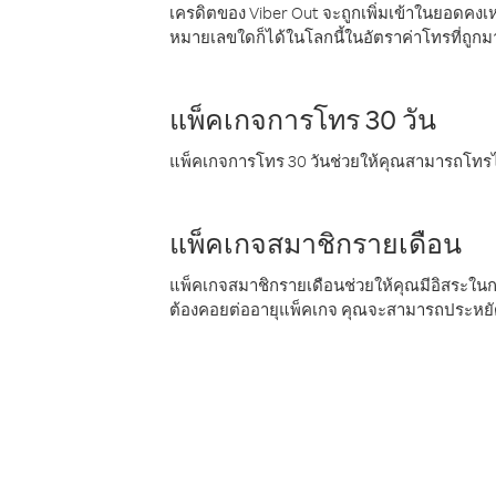
เครดิตของ Viber Out จะถูกเพิ่มเข้าในยอดคงเห
หมายเลขใดก็ได้ในโลกนี้ในอัตราค่าโทรที่ถูก
แพ็คเกจการโทร 30 วัน
แพ็คเกจการโทร 30 วันช่วยให้คุณสามารถโทรไป
แพ็คเกจสมาชิกรายเดือน
แพ็คเกจสมาชิกรายเดือนช่วยให้คุณมีอิสระใน
ต้องคอยต่ออายุแพ็คเกจ คุณจะสามารถประหยัด