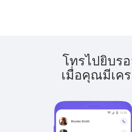
โทรไปยิบรอล
เมื่อคุณมีเค