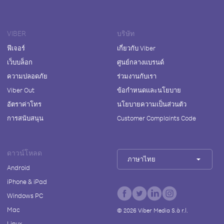
VIBER
บริษัท
ฟีเจอร์
เกี่ยวกับ Viber
เว็บบล็อก
ศูนย์กลางแบรนด์
ความปลอดภัย
ร่วมงานกับเรา
Viber Out
ข้อกำหนดและนโยบาย
อัตราค่าโทร
นโยบายความเป็นส่วนตัว
การสนับสนุน
Customer Complaints Code
ดาวน์โหลด
ภาษาไทย
Android
iPhone & iPad
Windows PC
Mac
©
2026
Viber Media S.à r.l.
Linux