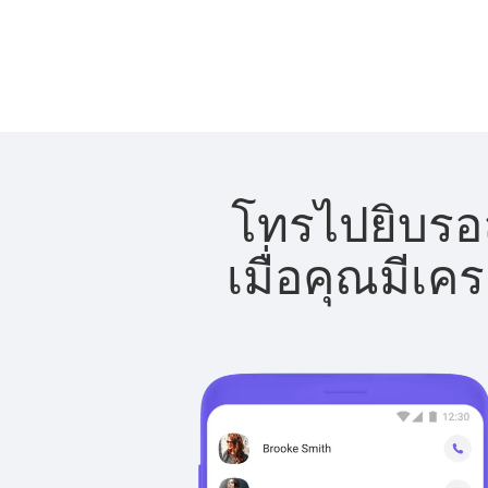
โทรไปยิบรอล
เมื่อคุณมีเค