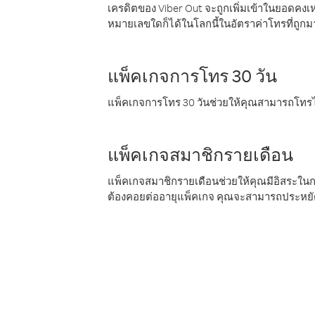
เครดิตของ Viber Out จะถูกเพิ่มเข้าในยอดคงเห
หมายเลขใดก็ได้ในโลกนี้ในอัตราค่าโทรที่ถูก
แพ็คเกจการโทร 30 วัน
แพ็คเกจการโทร 30 วันช่วยให้คุณสามารถโทรไป
แพ็คเกจสมาชิกรายเดือน
แพ็คเกจสมาชิกรายเดือนช่วยให้คุณมีอิสระใน
ต้องคอยต่ออายุแพ็คเกจ คุณจะสามารถประหยัด