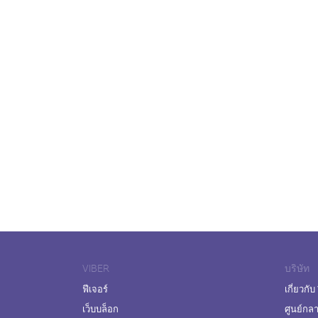
VIBER
บริษัท
ฟีเจอร์
เกี่ยวกับ
เว็บบล็อก
ศูนย์กล