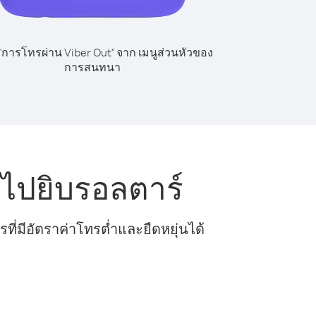
 "การโทรผ่าน Viber Out" จาก เมนูส่วนหัวของ
การสนทนา
ไปยิบรอลตาร์
ี่มีอัตราค่าโทรต่ำและยืดหยุ่นได้