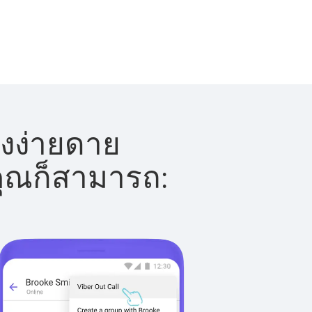
างง่ายดาย
 คุณก็สามารถ: