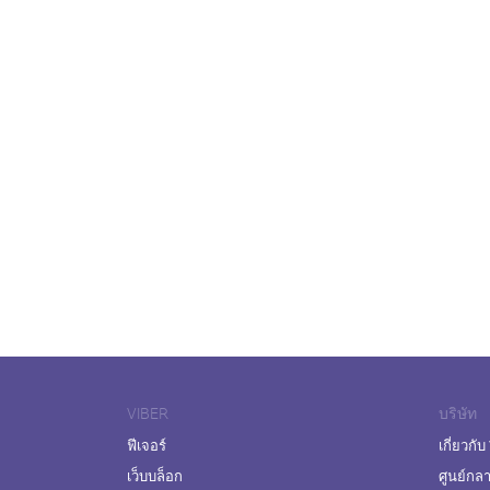
VIBER
บริษัท
ฟีเจอร์
เกี่ยวกับ
เว็บบล็อก
ศูนย์กล