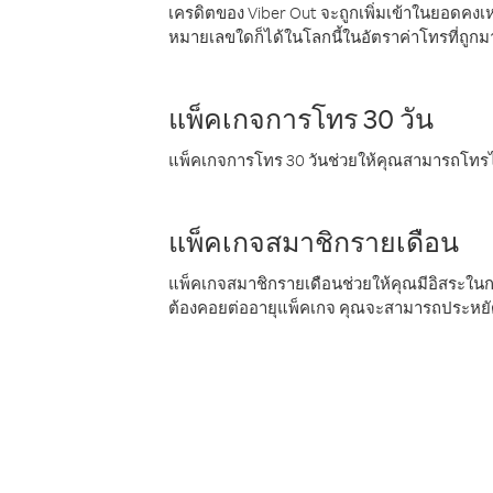
เครดิตของ Viber Out จะถูกเพิ่มเข้าในยอดคงเห
หมายเลขใดก็ได้ในโลกนี้ในอัตราค่าโทรที่ถูก
แพ็คเกจการโทร 30 วัน
แพ็คเกจการโทร 30 วันช่วยให้คุณสามารถโทรไป
แพ็คเกจสมาชิกรายเดือน
แพ็คเกจสมาชิกรายเดือนช่วยให้คุณมีอิสระใน
ต้องคอยต่ออายุแพ็คเกจ คุณจะสามารถประหยัด