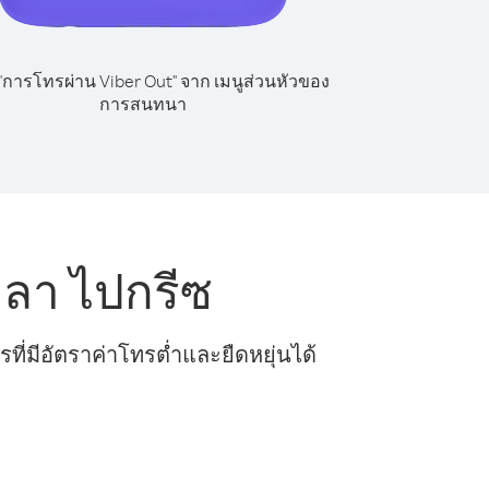
 "การโทรผ่าน Viber Out" จาก เมนูส่วนหัวของ
การสนทนา
ลา ไปกรีซ
ี่มีอัตราค่าโทรต่ำและยืดหยุ่นได้