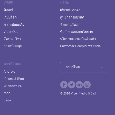
VIBER
บริษัท
ฟีเจอร์
เกี่ยวกับ Viber
เว็บบล็อก
ศูนย์กลางแบรนด์
ความปลอดภัย
ร่วมงานกับเรา
Viber Out
ข้อกำหนดและนโยบาย
อัตราค่าโทร
นโยบายความเป็นส่วนตัว
การสนับสนุน
Customer Complaints Code
ดาวน์โหลด
ภาษาไทย
Android
iPhone & iPad
Windows PC
Mac
©
2026
Viber Media S.à r.l.
Linux