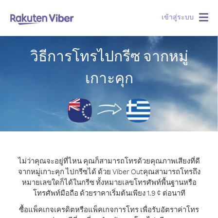
เข้าสู่ระบบ
Togg
navig
วิธีการโทรไปกรีซ จากหมู่
เกาะคุก
ไม่ว่าคุณจะอยู่ที่ไหน คุณก็สามารถโทรด้วยคุณภาพเสียงที่ดี
จากหมู่เกาะคุก ไปกรีซได้ ด้วย Viber Out
คุณสามารถโทรถึง
หมายเลขใดก็ได้ในกรีซ ทั้งหมายเลขโทรศัพท์พื้นฐานหรือ
โทรศัพท์มือถือ ด้วยราคาเริ่มต้นเพียง 1.9 ¢ ต่อนาที
ซื้อแพ็คเกจเครดิตหรือแพ็คเกจการโทร เพื่อรับอัตราค่าโทร