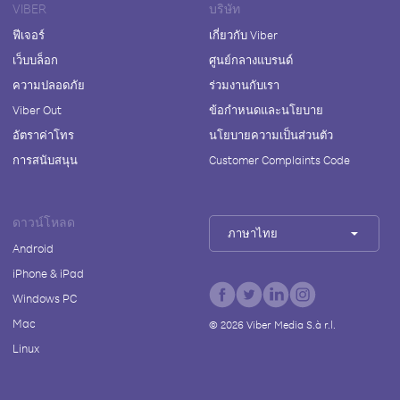
VIBER
บริษัท
ฟีเจอร์
เกี่ยวกับ Viber
เว็บบล็อก
ศูนย์กลางแบรนด์
ความปลอดภัย
ร่วมงานกับเรา
Viber Out
ข้อกำหนดและนโยบาย
อัตราค่าโทร
นโยบายความเป็นส่วนตัว
การสนับสนุน
Customer Complaints Code
ดาวน์โหลด
ภาษาไทย
Android
iPhone & iPad
Windows PC
Mac
©
2026
Viber Media S.à r.l.
Linux