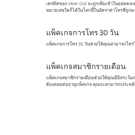
เครดิตของ Viber Out จะถูกเพิ่มเข้าในยอดคงเห
หมายเลขใดก็ได้ในโลกนี้ในอัตราค่าโทรที่ถูก
แพ็คเกจการโทร 30 วัน
แพ็คเกจการโทร 30 วันช่วยให้คุณสามารถโทรไป
แพ็คเกจสมาชิกรายเดือน
แพ็คเกจสมาชิกรายเดือนช่วยให้คุณมีอิสระใน
ต้องคอยต่ออายุแพ็คเกจ คุณจะสามารถประหยัด