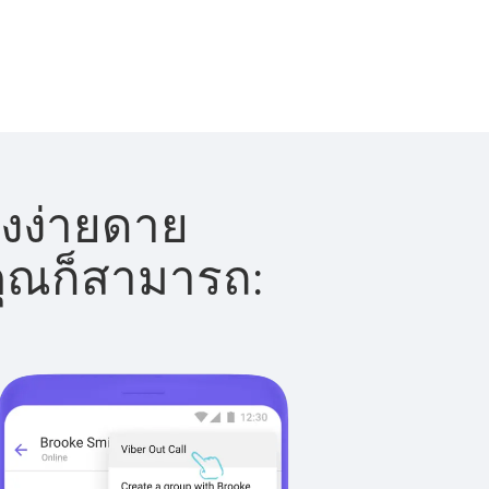
างง่ายดาย
 คุณก็สามารถ: