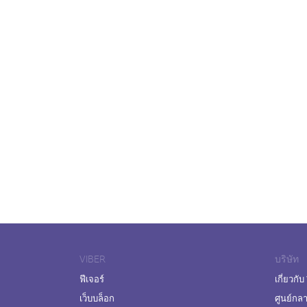
VIBER
บริษัท
ฟีเจอร์
เกี่ยวกับ
เว็บบล็อก
ศูนย์กล