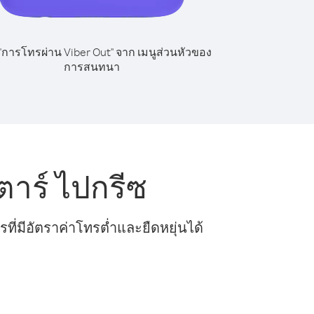
 "การโทรผ่าน Viber Out" จาก เมนูส่วนหัวของ
การสนทนา
าร์ ไปกรีซ
ี่มีอัตราค่าโทรต่ำและยืดหยุ่นได้