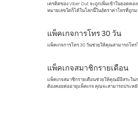
เครดิตของ Viber Out จะถูกเพิ่มเข้าในยอดคงเห
หมายเลขใดก็ได้ในโลกนี้ในอัตราค่าโทรที่ถูก
แพ็คเกจการโทร 30 วัน
แพ็คเกจการโทร 30 วันช่วยให้คุณสามารถโทรไป
แพ็คเกจสมาชิกรายเดือน
แพ็คเกจสมาชิกรายเดือนช่วยให้คุณมีอิสระใน
ต้องคอยต่ออายุแพ็คเกจ คุณจะสามารถประหยัด