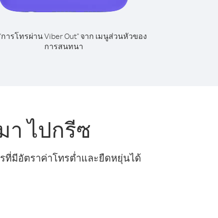
 "การโทรผ่าน Viber Out" จาก เมนูส่วนหัวของ
การสนทนา
มา ไปกรีซ
ี่มีอัตราค่าโทรต่ำและยืดหยุ่นได้