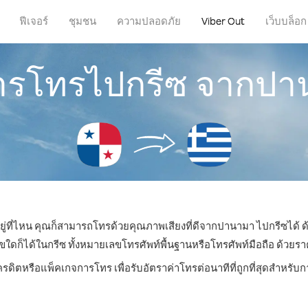
ฟีเจอร์
ชุมชน
ความปลอดภัย
Viber Out
เว็บบล็อก
การโทรไปกรีซ จากป
ยู่ที่ไหน คุณก็สามารถโทรด้วยคุณภาพเสียงที่ดีจากปานามา ไปกรีซได้ ด
็ได้ในกรีซ ทั้งหมายเลขโทรศัพท์พื้นฐานหรือโทรศัพท์มือถือ ด้วยราคาเ
ครดิตหรือแพ็คเกจการโทร เพื่อรับอัตราค่าโทรต่อนาทีที่ถูกที่สุดสำหรั