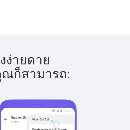
างง่ายดาย
 คุณก็สามารถ: