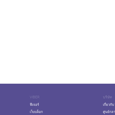
VIBER
บริษัท
ฟีเจอร์
เกี่ยวกับ
เว็บบล็อก
ศูนย์กล