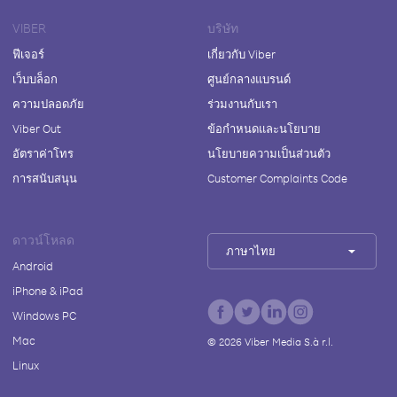
VIBER
บริษัท
ฟีเจอร์
เกี่ยวกับ Viber
เว็บบล็อก
ศูนย์กลางแบรนด์
ความปลอดภัย
ร่วมงานกับเรา
Viber Out
ข้อกำหนดและนโยบาย
อัตราค่าโทร
นโยบายความเป็นส่วนตัว
การสนับสนุน
Customer Complaints Code
ดาวน์โหลด
ภาษาไทย
Android
iPhone & iPad
Windows PC
Mac
©
2026
Viber Media S.à r.l.
Linux