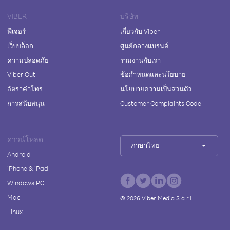
VIBER
บริษัท
ฟีเจอร์
เกี่ยวกับ Viber
เว็บบล็อก
ศูนย์กลางแบรนด์
ความปลอดภัย
ร่วมงานกับเรา
Viber Out
ข้อกำหนดและนโยบาย
อัตราค่าโทร
นโยบายความเป็นส่วนตัว
การสนับสนุน
Customer Complaints Code
ดาวน์โหลด
ภาษาไทย
Android
iPhone & iPad
Windows PC
Mac
©
2026
Viber Media S.à r.l.
Linux