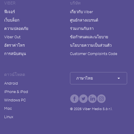
VIBER
บริษัท
ฟีเจอร์
เกี่ยวกับ Viber
เว็บบล็อก
ศูนย์กลางแบรนด์
ความปลอดภัย
ร่วมงานกับเรา
Viber Out
ข้อกำหนดและนโยบาย
อัตราค่าโทร
นโยบายความเป็นส่วนตัว
การสนับสนุน
Customer Complaints Code
ดาวน์โหลด
ภาษาไทย
Android
iPhone & iPad
Windows PC
Mac
©
2026
Viber Media S.à r.l.
Linux