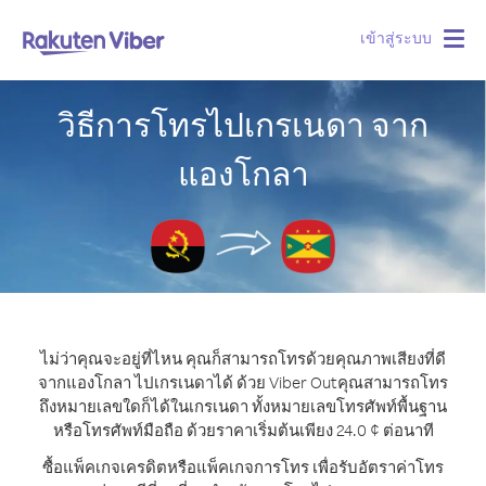
เข้าสู่ระบบ
Togg
navig
วิธีการโทรไปเกรเนดา จาก
แองโกลา
ไม่ว่าคุณจะอยู่ที่ไหน คุณก็สามารถโทรด้วยคุณภาพเสียงที่ดี
จากแองโกลา ไปเกรเนดาได้ ด้วย Viber Out
คุณสามารถโทร
ถึงหมายเลขใดก็ได้ในเกรเนดา ทั้งหมายเลขโทรศัพท์พื้นฐาน
หรือโทรศัพท์มือถือ ด้วยราคาเริ่มต้นเพียง 24.0 ¢ ต่อนาที
ซื้อแพ็คเกจเครดิตหรือแพ็คเกจการโทร เพื่อรับอัตราค่าโทร