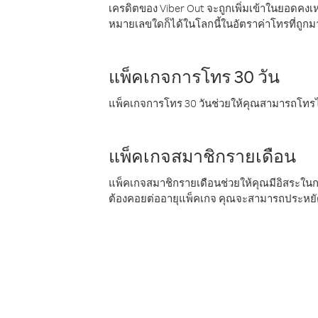
เครดิตของ Viber Out จะถูกเพิ่มเข้าในยอดคงเห
หมายเลขใดก็ได้ในโลกนี้ในอัตราค่าโทรที่ถูก
แพ็คเกจการโทร 30 วัน
แพ็คเกจการโทร 30 วันช่วยให้คุณสามารถโทรไป
แพ็คเกจสมาชิกรายเดือน
แพ็คเกจสมาชิกรายเดือนช่วยให้คุณมีอิสระใน
ต้องคอยต่ออายุแพ็คเกจ คุณจะสามารถประหยัด