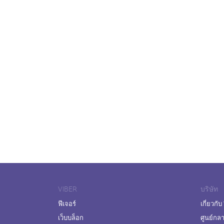
VIBER
บริษัท
ฟีเจอร์
เกี่ยวกับ
เว็บบล็อก
ศูนย์กล