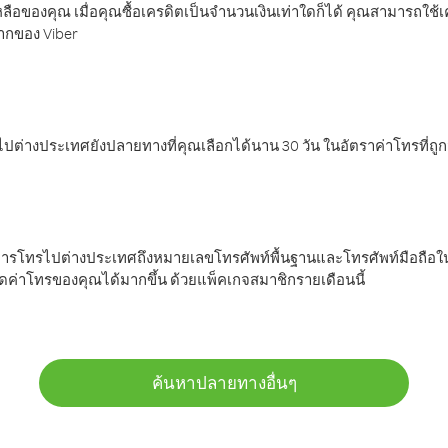
ลือของคุณ เมื่อคุณซื้อเครดิตเป็นจำนวนเงินเท่าใดก็ได้ คุณสามารถใช้
มากของ Viber
ต่างประเทศยังปลายทางที่คุณเลือกได้นาน 30 วัน ในอัตราค่าโทรที่ถู
การโทรไปต่างประเทศถึงหมายเลขโทรศัพท์พื้นฐานและโทรศัพท์มือถือใน
ค่าโทรของคุณได้มากขึ้น ด้วยแพ็คเกจสมาชิกรายเดือนนี้
ค้นหาปลายทางอื่นๆ