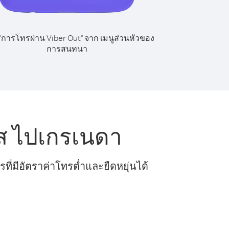
 "การโทรผ่าน Viber Out" จาก เมนูส่วนหัวของ
การสนทนา
ส ไปเกรเนดา
ี่มีอัตราค่าโทรต่ำและยืดหยุ่นได้