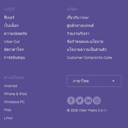
VIBER
บริษัท
ฟีเจอร์
เกี่ยวกับ Viber
เว็บบล็อก
ศูนย์กลางแบรนด์
ความปลอดภัย
ร่วมงานกับเรา
Viber Out
ข้อกำหนดและนโยบาย
อัตราค่าโทร
นโยบายความเป็นส่วนตัว
การสนับสนุน
Customer Complaints Code
ดาวน์โหลด
ภาษาไทย
Android
iPhone & iPad
Windows PC
Mac
©
2026
Viber Media S.à r.l.
Linux