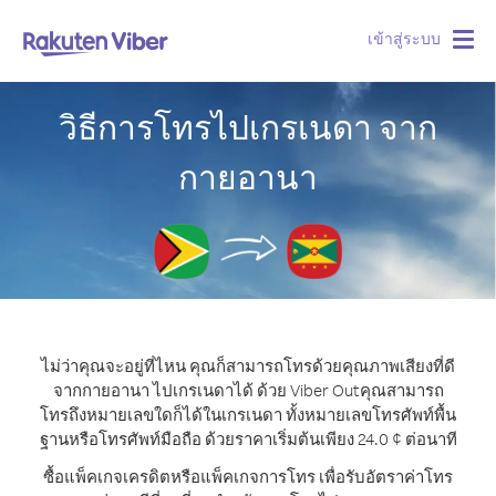
เข้าสู่ระบบ
Togg
navig
วิธีการโทรไปเกรเนดา จาก
กายอานา
ไม่ว่าคุณจะอยู่ที่ไหน คุณก็สามารถโทรด้วยคุณภาพเสียงที่ดี
จากกายอานา ไปเกรเนดาได้ ด้วย Viber Out
คุณสามารถ
โทรถึงหมายเลขใดก็ได้ในเกรเนดา ทั้งหมายเลขโทรศัพท์พื้น
ฐานหรือโทรศัพท์มือถือ ด้วยราคาเริ่มต้นเพียง 24.0 ¢ ต่อนาที
ซื้อแพ็คเกจเครดิตหรือแพ็คเกจการโทร เพื่อรับอัตราค่าโทร