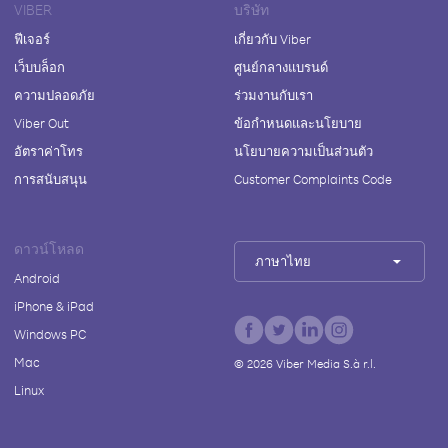
VIBER
บริษัท
ฟีเจอร์
เกี่ยวกับ Viber
เว็บบล็อก
ศูนย์กลางแบรนด์
ความปลอดภัย
ร่วมงานกับเรา
Viber Out
ข้อกำหนดและนโยบาย
อัตราค่าโทร
นโยบายความเป็นส่วนตัว
การสนับสนุน
Customer Complaints Code
ดาวน์โหลด
ภาษาไทย
Android
iPhone & iPad
Windows PC
Mac
©
2026
Viber Media S.à r.l.
Linux