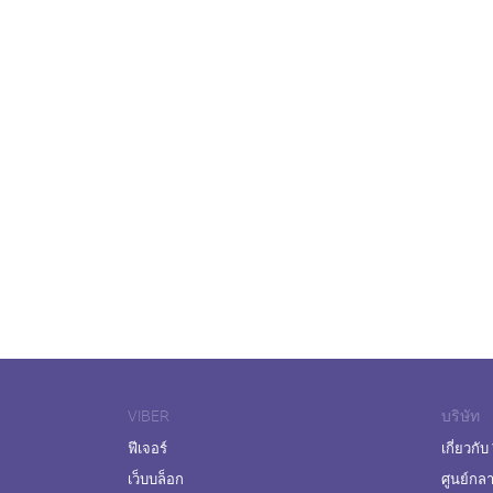
VIBER
บริษัท
ฟีเจอร์
เกี่ยวกับ
เว็บบล็อก
ศูนย์กล