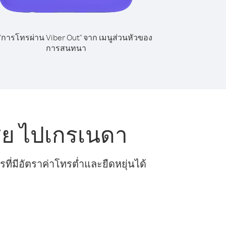
 "การโทรผ่าน Viber Out" จาก เมนูส่วนหัวของ
การสนทนา
ีย ไปเกรเนดา
ี่มีอัตราค่าโทรต่ำและยืดหยุ่นได้