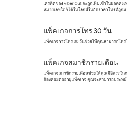
เครดิตของ Viber Out จะถูกเพิ่มเข้าในยอดคงเห
หมายเลขใดก็ได้ในโลกนี้ในอัตราค่าโทรที่ถูก
แพ็คเกจการโทร 30 วัน
แพ็คเกจการโทร 30 วันช่วยให้คุณสามารถโทรไป
แพ็คเกจสมาชิกรายเดือน
แพ็คเกจสมาชิกรายเดือนช่วยให้คุณมีอิสระใน
ต้องคอยต่ออายุแพ็คเกจ คุณจะสามารถประหยัด