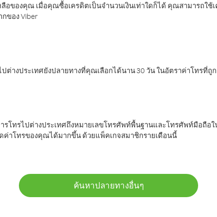
ลือของคุณ เมื่อคุณซื้อเครดิตเป็นจำนวนเงินเท่าใดก็ได้ คุณสามารถใช้
มากของ Viber
ต่างประเทศยังปลายทางที่คุณเลือกได้นาน 30 วัน ในอัตราค่าโทรที่ถู
การโทรไปต่างประเทศถึงหมายเลขโทรศัพท์พื้นฐานและโทรศัพท์มือถือใน
ค่าโทรของคุณได้มากขึ้น ด้วยแพ็คเกจสมาชิกรายเดือนนี้
ค้นหาปลายทางอื่นๆ