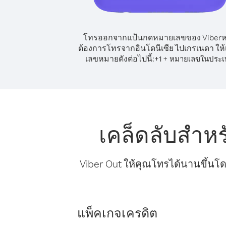
โทรออกจากแป้นกดหมายเลขของ Viber
ต้องการโทรจากอินโดนีเซีย ไปเกรเนดา ให้
เลขหมายดังต่อไปนี้:
+
+
1
หมายเลขในประเ
เคล็ดลับสำห
Viber Out ให้คุณโทรได้นานขึ้นโด
แพ็คเกจเครดิต