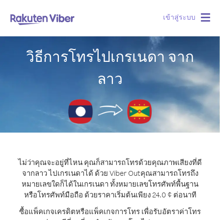
เข้าสู่ระบบ
Togg
navig
วิธีการโทรไปเกรเนดา จาก
ลาว
ไม่ว่าคุณจะอยู่ที่ไหน คุณก็สามารถโทรด้วยคุณภาพเสียงที่ดี
จากลาว ไปเกรเนดาได้ ด้วย Viber Out
คุณสามารถโทรถึง
หมายเลขใดก็ได้ในเกรเนดา ทั้งหมายเลขโทรศัพท์พื้นฐาน
หรือโทรศัพท์มือถือ ด้วยราคาเริ่มต้นเพียง 24.0 ¢ ต่อนาที
ซื้อแพ็คเกจเครดิตหรือแพ็คเกจการโทร เพื่อรับอัตราค่าโทร