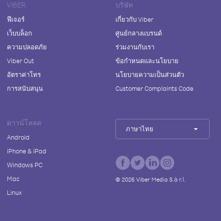
VIBER
บริษัท
ฟีเจอร์
เกี่ยวกับ Viber
เว็บบล็อก
ศูนย์กลางแบรนด์
ความปลอดภัย
ร่วมงานกับเรา
Viber Out
ข้อกำหนดและนโยบาย
อัตราค่าโทร
นโยบายความเป็นส่วนตัว
การสนับสนุน
Customer Complaints Code
ดาวน์โหลด
ภาษาไทย
Android
iPhone & iPad
Windows PC
Mac
©
2026
Viber Media S.à r.l.
Linux