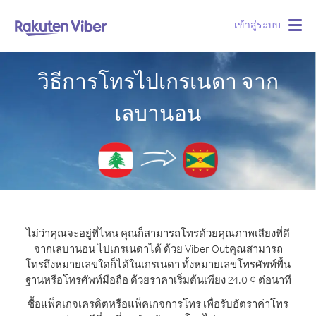
เข้าสู่ระบบ
Togg
navig
วิธีการโทรไปเกรเนดา จาก
เลบานอน
ไม่ว่าคุณจะอยู่ที่ไหน คุณก็สามารถโทรด้วยคุณภาพเสียงที่ดี
จากเลบานอน ไปเกรเนดาได้ ด้วย Viber Out
คุณสามารถ
โทรถึงหมายเลขใดก็ได้ในเกรเนดา ทั้งหมายเลขโทรศัพท์พื้น
ฐานหรือโทรศัพท์มือถือ ด้วยราคาเริ่มต้นเพียง 24.0 ¢ ต่อนาที
ซื้อแพ็คเกจเครดิตหรือแพ็คเกจการโทร เพื่อรับอัตราค่าโทร