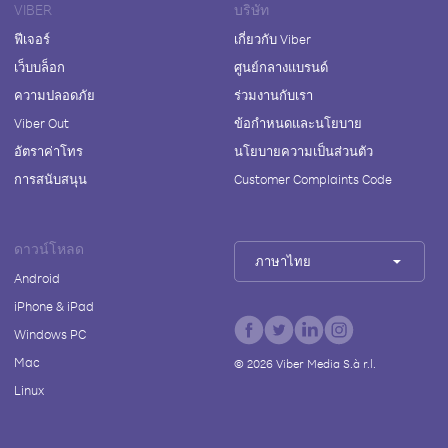
VIBER
บริษัท
ฟีเจอร์
เกี่ยวกับ Viber
เว็บบล็อก
ศูนย์กลางแบรนด์
ความปลอดภัย
ร่วมงานกับเรา
Viber Out
ข้อกำหนดและนโยบาย
อัตราค่าโทร
นโยบายความเป็นส่วนตัว
การสนับสนุน
Customer Complaints Code
ดาวน์โหลด
ภาษาไทย
Android
iPhone & iPad
Windows PC
Mac
©
2026
Viber Media S.à r.l.
Linux