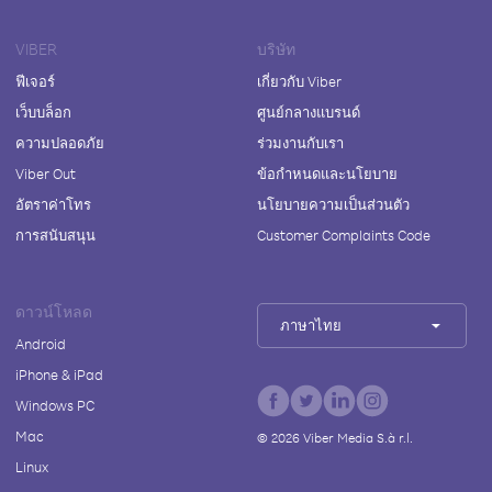
VIBER
บริษัท
ฟีเจอร์
เกี่ยวกับ Viber
เว็บบล็อก
ศูนย์กลางแบรนด์
ความปลอดภัย
ร่วมงานกับเรา
Viber Out
ข้อกำหนดและนโยบาย
อัตราค่าโทร
นโยบายความเป็นส่วนตัว
การสนับสนุน
Customer Complaints Code
ดาวน์โหลด
ภาษาไทย
Android
iPhone & iPad
Windows PC
Mac
©
2026
Viber Media S.à r.l.
Linux