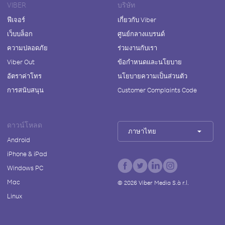
VIBER
บริษัท
ฟีเจอร์
เกี่ยวกับ Viber
เว็บบล็อก
ศูนย์กลางแบรนด์
ความปลอดภัย
ร่วมงานกับเรา
Viber Out
ข้อกำหนดและนโยบาย
อัตราค่าโทร
นโยบายความเป็นส่วนตัว
การสนับสนุน
Customer Complaints Code
ดาวน์โหลด
ภาษาไทย
Android
iPhone & iPad
Windows PC
Mac
©
2026
Viber Media S.à r.l.
Linux