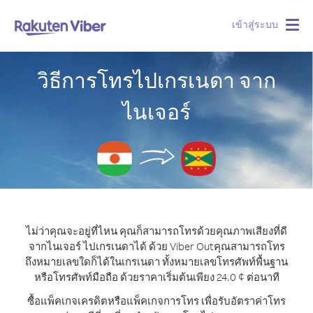
เข้าสู่ระบบ
Togg
navig
วิธีการโทรไปเกรเนดา จาก
ไนเจอร์
ไม่ว่าคุณจะอยู่ที่ไหน คุณก็สามารถโทรด้วยคุณภาพเสียงที่ดี
จากไนเจอร์ ไปเกรเนดาได้ ด้วย Viber Out
คุณสามารถโทร
ถึงหมายเลขใดก็ได้ในเกรเนดา ทั้งหมายเลขโทรศัพท์พื้นฐาน
หรือโทรศัพท์มือถือ ด้วยราคาเริ่มต้นเพียง 24.0 ¢ ต่อนาที
ซื้อแพ็คเกจเครดิตหรือแพ็คเกจการโทร เพื่อรับอัตราค่าโทร