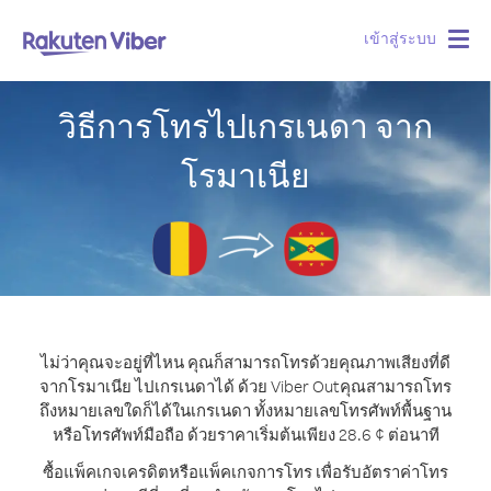
เข้าสู่ระบบ
Togg
navig
วิธีการโทรไปเกรเนดา จาก
โรมาเนีย
ไม่ว่าคุณจะอยู่ที่ไหน คุณก็สามารถโทรด้วยคุณภาพเสียงที่ดี
จากโรมาเนีย ไปเกรเนดาได้ ด้วย Viber Out
คุณสามารถโทร
ถึงหมายเลขใดก็ได้ในเกรเนดา ทั้งหมายเลขโทรศัพท์พื้นฐาน
หรือโทรศัพท์มือถือ ด้วยราคาเริ่มต้นเพียง 28.6 ¢ ต่อนาที
ซื้อแพ็คเกจเครดิตหรือแพ็คเกจการโทร เพื่อรับอัตราค่าโทร