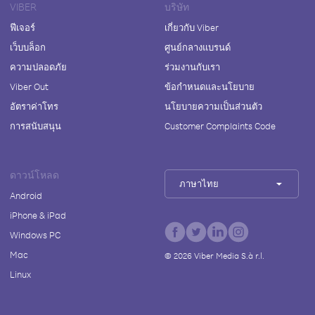
VIBER
บริษัท
ฟีเจอร์
เกี่ยวกับ Viber
เว็บบล็อก
ศูนย์กลางแบรนด์
ความปลอดภัย
ร่วมงานกับเรา
Viber Out
ข้อกำหนดและนโยบาย
อัตราค่าโทร
นโยบายความเป็นส่วนตัว
การสนับสนุน
Customer Complaints Code
ดาวน์โหลด
ภาษาไทย
Android
iPhone & iPad
Windows PC
Mac
©
2026
Viber Media S.à r.l.
Linux