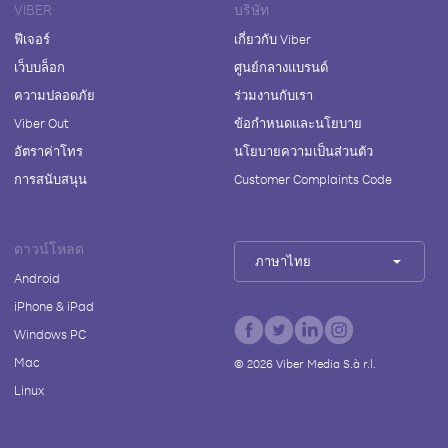
VIBER
บริษัท
ฟีเจอร์
เกี่ยวกับ Viber
เว็บบล็อก
ศูนย์กลางแบรนด์
ความปลอดภัย
ร่วมงานกับเรา
Viber Out
ข้อกำหนดและนโยบาย
อัตราค่าโทร
นโยบายความเป็นส่วนตัว
การสนับสนุน
Customer Complaints Code
ดาวน์โหลด
ภาษาไทย
Android
iPhone & iPad
Windows PC
Mac
©
2026
Viber Media S.à r.l.
Linux