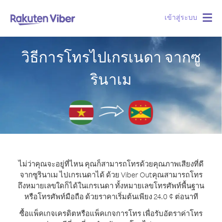
เข้าสู่ระบบ
Togg
navig
วิธีการโทรไปเกรเนดา จากซู
รินาเม
ไม่ว่าคุณจะอยู่ที่ไหน คุณก็สามารถโทรด้วยคุณภาพเสียงที่ดี
จากซูรินาเม ไปเกรเนดาได้ ด้วย Viber Out
คุณสามารถโทร
ถึงหมายเลขใดก็ได้ในเกรเนดา ทั้งหมายเลขโทรศัพท์พื้นฐาน
หรือโทรศัพท์มือถือ ด้วยราคาเริ่มต้นเพียง 24.0 ¢ ต่อนาที
ซื้อแพ็คเกจเครดิตหรือแพ็คเกจการโทร เพื่อรับอัตราค่าโทร