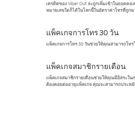
เครดิตของ Viber Out จะถูกเพิ่มเข้าในยอดคงเห
หมายเลขใดก็ได้ในโลกนี้ในอัตราค่าโทรที่ถูก
แพ็คเกจการโทร 30 วัน
แพ็คเกจการโทร 30 วันช่วยให้คุณสามารถโทรไป
แพ็คเกจสมาชิกรายเดือน
แพ็คเกจสมาชิกรายเดือนช่วยให้คุณมีอิสระใน
ต้องคอยต่ออายุแพ็คเกจ คุณจะสามารถประหยัด