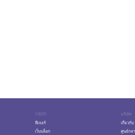
VIBER
บริษัท
ฟีเจอร์
เกี่ยวกับ
เว็บบล็อก
ศูนย์กล