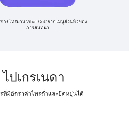
 "การโทรผ่าน Viber Out" จาก เมนูส่วนหัวของ
การสนทนา
ว ไปเกรเนดา
ี่มีอัตราค่าโทรต่ำและยืดหยุ่นได้