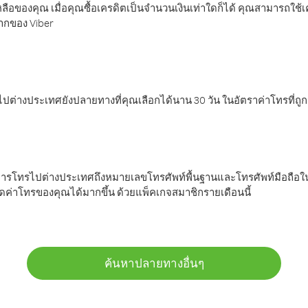
ลือของคุณ เมื่อคุณซื้อเครดิตเป็นจำนวนเงินเท่าใดก็ได้ คุณสามารถใช้
มากของ Viber
ต่างประเทศยังปลายทางที่คุณเลือกได้นาน 30 วัน ในอัตราค่าโทรที่ถู
การโทรไปต่างประเทศถึงหมายเลขโทรศัพท์พื้นฐานและโทรศัพท์มือถือใน
ค่าโทรของคุณได้มากขึ้น ด้วยแพ็คเกจสมาชิกรายเดือนนี้
ค้นหาปลายทางอื่นๆ