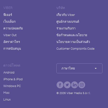
VIBER
บริษัท
ฟีเจอร์
เกี่ยวกับ Viber
เว็บบล็อก
ศูนย์กลางแบรนด์
ความปลอดภัย
ร่วมงานกับเรา
Viber Out
ข้อกำหนดและนโยบาย
อัตราค่าโทร
นโยบายความเป็นส่วนตัว
การสนับสนุน
Customer Complaints Code
ดาวน์โหลด
ภาษาไทย
Android
iPhone & iPad
Windows PC
Mac
©
2026
Viber Media S.à r.l.
Linux