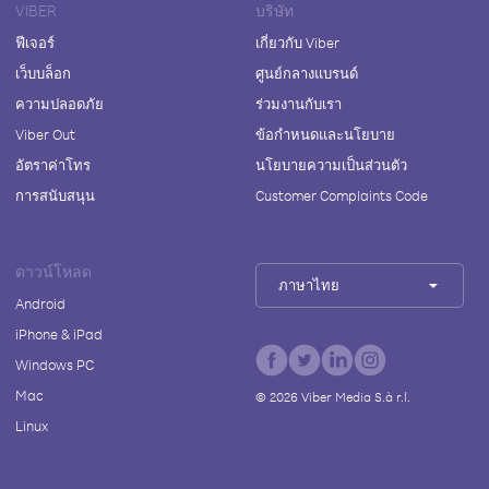
VIBER
บริษัท
ฟีเจอร์
เกี่ยวกับ Viber
เว็บบล็อก
ศูนย์กลางแบรนด์
ความปลอดภัย
ร่วมงานกับเรา
Viber Out
ข้อกำหนดและนโยบาย
อัตราค่าโทร
นโยบายความเป็นส่วนตัว
การสนับสนุน
Customer Complaints Code
ดาวน์โหลด
ภาษาไทย
Android
iPhone & iPad
Windows PC
Mac
©
2026
Viber Media S.à r.l.
Linux