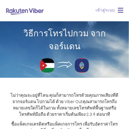
เข้าสู่ระบบ
Togg
navig
วิธีการโทรไปกวม จาก
จอร์แดน
ไม่ว่าคุณจะอยู่ที่ไหน คุณก็สามารถโทรด้วยคุณภาพเสียงที่ดี
จากจอร์แดน ไปกวมได้ ด้วย Viber Out
คุณสามารถโทรถึง
หมายเลขใดก็ได้ในกวม ทั้งหมายเลขโทรศัพท์พื้นฐานหรือ
โทรศัพท์มือถือ ด้วยราคาเริ่มต้นเพียง 2.3 ¢ ต่อนาที
ซื้อแพ็คเกจเครดิตหรือแพ็คเกจการโทร เพื่อรับอัตราค่าโทร