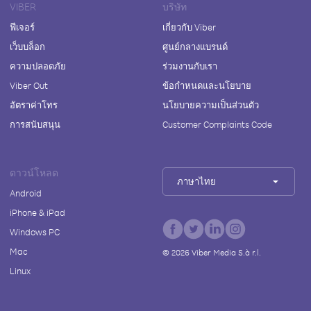
VIBER
บริษัท
ฟีเจอร์
เกี่ยวกับ Viber
เว็บบล็อก
ศูนย์กลางแบรนด์
ความปลอดภัย
ร่วมงานกับเรา
Viber Out
ข้อกำหนดและนโยบาย
อัตราค่าโทร
นโยบายความเป็นส่วนตัว
การสนับสนุน
Customer Complaints Code
ดาวน์โหลด
ภาษาไทย
Android
iPhone & iPad
Windows PC
Mac
©
2026
Viber Media S.à r.l.
Linux