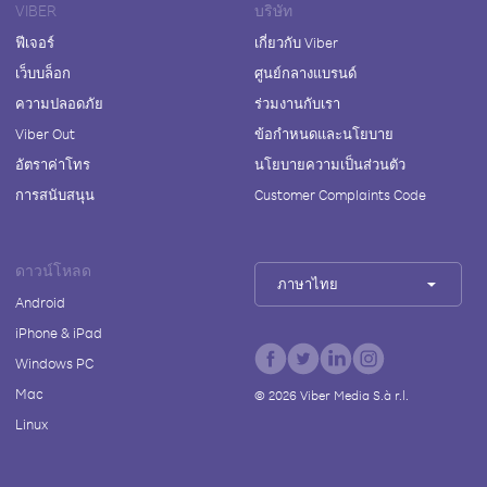
VIBER
บริษัท
ฟีเจอร์
เกี่ยวกับ Viber
เว็บบล็อก
ศูนย์กลางแบรนด์
ความปลอดภัย
ร่วมงานกับเรา
Viber Out
ข้อกำหนดและนโยบาย
อัตราค่าโทร
นโยบายความเป็นส่วนตัว
การสนับสนุน
Customer Complaints Code
ดาวน์โหลด
ภาษาไทย
Android
iPhone & iPad
Windows PC
Mac
©
2026
Viber Media S.à r.l.
Linux