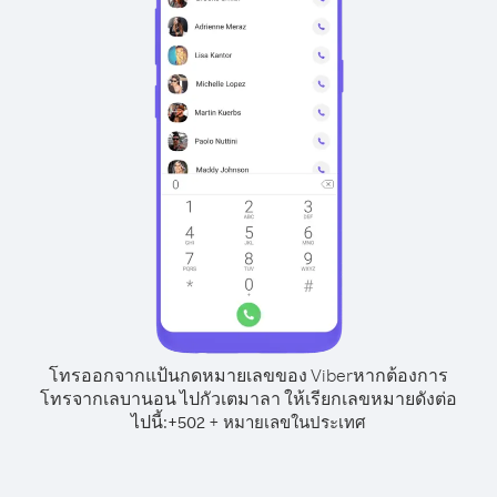
โทรออกจากแป้นกดหมายเลขของ Viber
หากต้องการ
โทรจากเลบานอน ไปกัวเตมาลา ให้เรียกเลขหมายดังต่อ
ไปนี้:
+
+
502
หมายเลขในประเทศ