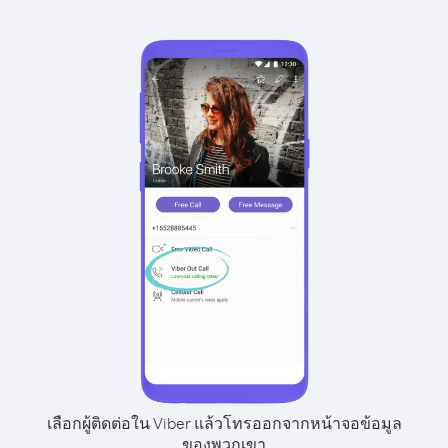
เลือกผู้ติดต่อใน Viber แล้วโทรออกจากหน้าจอข้อมูล
ของพวกเขา