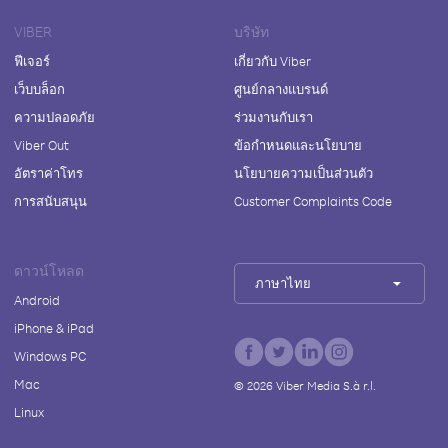
VIBER
บริษัท
ฟีเจอร์
เกี่ยวกับ Viber
เว็บบล็อก
ศูนย์กลางแบรนด์
ความปลอดภัย
ร่วมงานกับเรา
Viber Out
ข้อกำหนดและนโยบาย
อัตราค่าโทร
นโยบายความเป็นส่วนตัว
การสนับสนุน
Customer Complaints Code
ดาวน์โหลด
ภาษาไทย
Android
iPhone & iPad
Windows PC
Mac
©
2026
Viber Media S.à r.l.
Linux