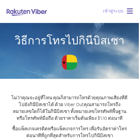
เข้าสู่ระบบ
Togg
navig
วิธีการโทรไปกินีบิสเซา
ไม่ว่าคุณจะอยู่ที่ไหน คุณก็สามารถโทรด้วยคุณภาพเสียงที่ดี
ไปยังกินีบิสเซาได้ ด้วย Viber Out
คุณสามารถโทรถึง
หมายเลขใดก็ได้ในกินีบิสเซา ทั้งหมายเลขโทรศัพท์พื้นฐาน
หรือโทรศัพท์มือถือ ด้วยราคาเริ่มต้นเพียง $1.10 ต่อนาที
ซื้อแพ็คเกจเครดิตหรือแพ็คเกจการโทร เพื่อรับอัตราค่าโทร
ต่อนาทีที่ถูกที่สุดสำหรับการโทรไปกินีบิสเซา