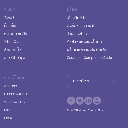
VIBER
บริษัท
ฟีเจอร์
เกี่ยวกับ Viber
เว็บบล็อก
ศูนย์กลางแบรนด์
ความปลอดภัย
ร่วมงานกับเรา
Viber Out
ข้อกำหนดและนโยบาย
อัตราค่าโทร
นโยบายความเป็นส่วนตัว
การสนับสนุน
Customer Complaints Code
ดาวน์โหลด
ภาษาไทย
Android
iPhone & iPad
Windows PC
Mac
©
2026
Viber Media S.à r.l.
Linux