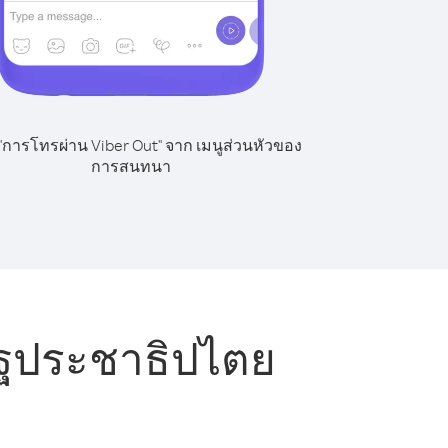
 "การโทรผ่าน Viber Out" จาก เมนูส่วนหัวของ
การสนทนา
ฐประชาธิปไตย