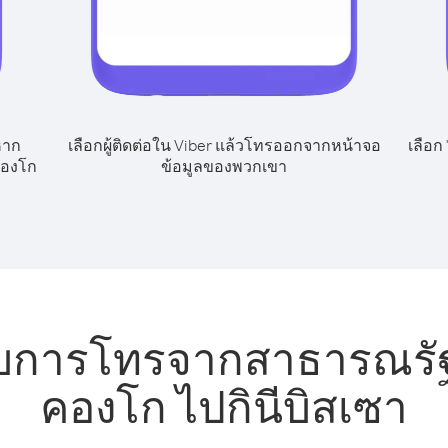
หาก
เลือกผู้ติดต่อใน Viber แล้วโทรออกจากหน้าจอ
เลือก
คองโก
ข้อมูลของพวกเขา
รับการโทรจากสาธารณรั
คองโก ไปกินีบิสเซา