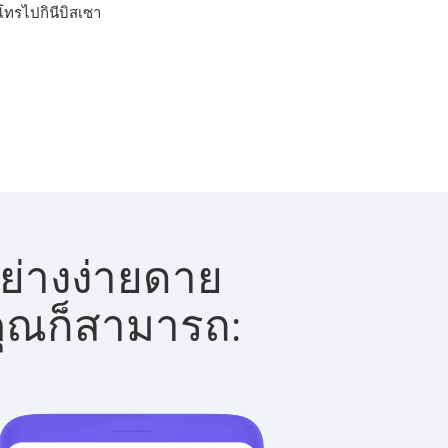
รโทรไปกินีบิสเซา
อย่างง่ายดาย
 คุณก็สามารถ: