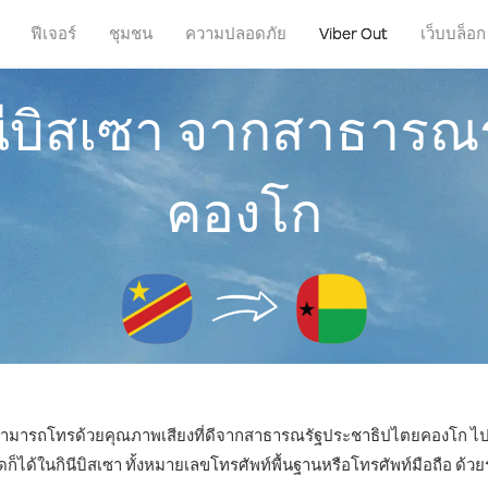
ฟีเจอร์
ชุมชน
ความปลอดภัย
Viber Out
เว็บบล็อก
ินีบิสเซา จากสาธารณ
คองโก
ก็สามารถโทรด้วยคุณภาพเสียงที่ดีจากสาธารณรัฐประชาธิปไตยคองโก ไปกิ
ด้ในกินีบิสเซา ทั้งหมายเลขโทรศัพท์พื้นฐานหรือโทรศัพท์มือถือ ด้วยราค