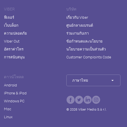
VIBER
บริษัท
ฟีเจอร์
เกี่ยวกับ Viber
เว็บบล็อก
ศูนย์กลางแบรนด์
ความปลอดภัย
ร่วมงานกับเรา
Viber Out
ข้อกำหนดและนโยบาย
อัตราค่าโทร
นโยบายความเป็นส่วนตัว
การสนับสนุน
Customer Complaints Code
ดาวน์โหลด
ภาษาไทย
Android
iPhone & iPad
Windows PC
Mac
©
2026
Viber Media S.à r.l.
Linux