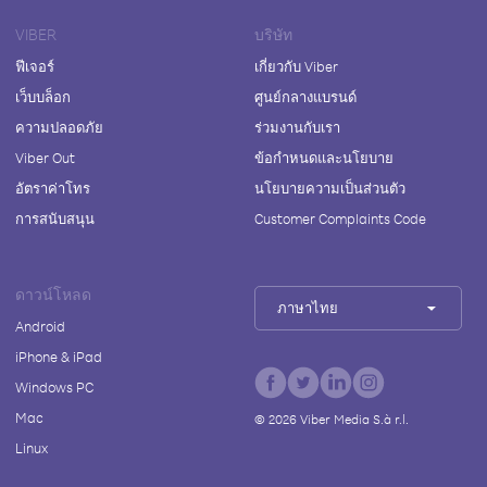
VIBER
บริษัท
ฟีเจอร์
เกี่ยวกับ Viber
เว็บบล็อก
ศูนย์กลางแบรนด์
ความปลอดภัย
ร่วมงานกับเรา
Viber Out
ข้อกำหนดและนโยบาย
อัตราค่าโทร
นโยบายความเป็นส่วนตัว
การสนับสนุน
Customer Complaints Code
ดาวน์โหลด
ภาษาไทย
Android
iPhone & iPad
Windows PC
Mac
©
2026
Viber Media S.à r.l.
Linux