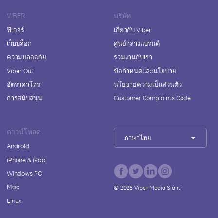
VIBER
บริษัท
ฟีเจอร์
เกี่ยวกับ Viber
เว็บบล็อก
ศูนย์กลางแบรนด์
ความปลอดภัย
ร่วมงานกับเรา
Viber Out
ข้อกำหนดและนโยบาย
อัตราค่าโทร
นโยบายความเป็นส่วนตัว
การสนับสนุน
Customer Complaints Code
ดาวน์โหลด
ภาษาไทย
Android
iPhone & iPad
Windows PC
Mac
©
2026
Viber Media S.à r.l.
Linux