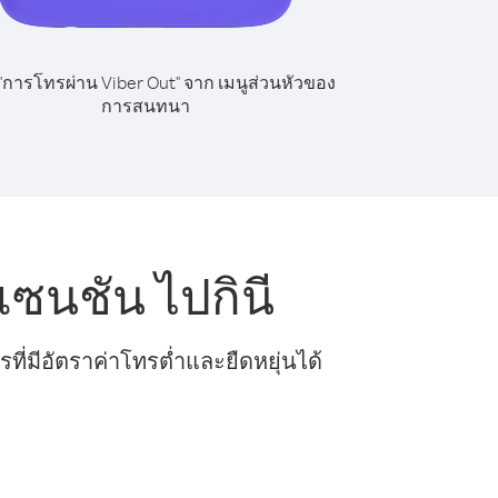
 "การโทรผ่าน Viber Out" จาก เมนูส่วนหัวของ
การสนทนา
ซนชัน ไปกินี
ี่มีอัตราค่าโทรต่ำและยืดหยุ่นได้