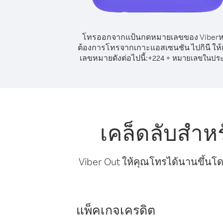
โทรออกจากแป้นกดหมายเลขของ Viber
ต้องการโทรจากเกาะแอสเซนชัน ไปกินี ให้เ
เลขหมายดังต่อไปนี้:
+
+
224
หมายเลขในปร
เคล็ดลับสำห
Viber Out ให้คุณโทรได้นานขึ้นโด
แพ็คเกจเครดิต