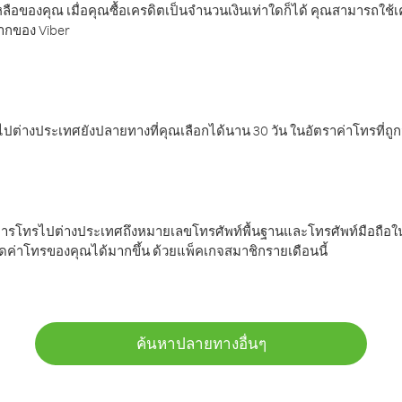
ลือของคุณ เมื่อคุณซื้อเครดิตเป็นจำนวนเงินเท่าใดก็ได้ คุณสามารถใช้
มากของ Viber
ต่างประเทศยังปลายทางที่คุณเลือกได้นาน 30 วัน ในอัตราค่าโทรที่ถู
การโทรไปต่างประเทศถึงหมายเลขโทรศัพท์พื้นฐานและโทรศัพท์มือถือใน
ค่าโทรของคุณได้มากขึ้น ด้วยแพ็คเกจสมาชิกรายเดือนนี้
ค้นหาปลายทางอื่นๆ