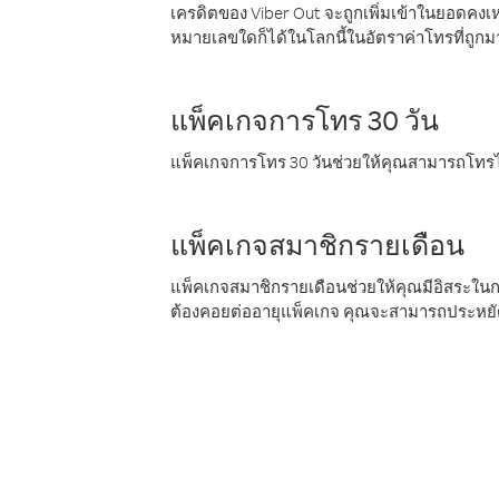
เครดิตของ Viber Out จะถูกเพิ่มเข้าในยอดคงเห
หมายเลขใดก็ได้ในโลกนี้ในอัตราค่าโทรที่ถูก
แพ็คเกจการโทร 30 วัน
แพ็คเกจการโทร 30 วันช่วยให้คุณสามารถโทรไป
แพ็คเกจสมาชิกรายเดือน
แพ็คเกจสมาชิกรายเดือนช่วยให้คุณมีอิสระใน
ต้องคอยต่ออายุแพ็คเกจ คุณจะสามารถประหยัด