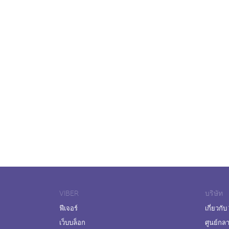
VIBER
บริษัท
ฟีเจอร์
เกี่ยวกับ
เว็บบล็อก
ศูนย์กล