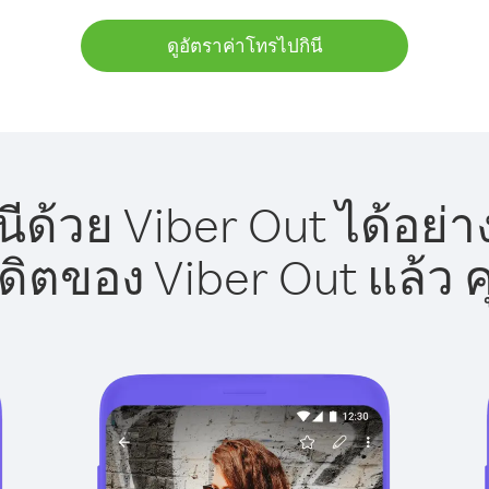
ดูอัตราค่าโทรไปกินี
ีด้วย Viber Out ได้อย่
รดิตของ Viber Out แล้ว