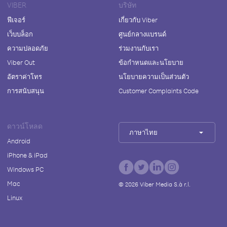
VIBER
บริษัท
ฟีเจอร์
เกี่ยวกับ Viber
เว็บบล็อก
ศูนย์กลางแบรนด์
ความปลอดภัย
ร่วมงานกับเรา
Viber Out
ข้อกำหนดและนโยบาย
อัตราค่าโทร
นโยบายความเป็นส่วนตัว
การสนับสนุน
Customer Complaints Code
ดาวน์โหลด
ภาษาไทย
Android
iPhone & iPad
Windows PC
Mac
©
2026
Viber Media S.à r.l.
Linux