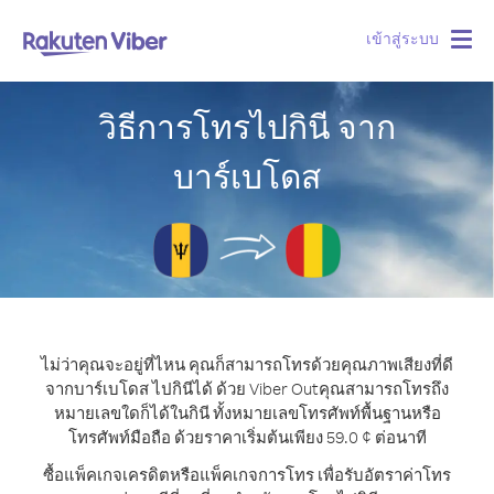
เข้าสู่ระบบ
Togg
navig
วิธีการโทรไปกินี จาก
บาร์เบโดส
ไม่ว่าคุณจะอยู่ที่ไหน คุณก็สามารถโทรด้วยคุณภาพเสียงที่ดี
จากบาร์เบโดส ไปกินีได้ ด้วย Viber Out
คุณสามารถโทรถึง
หมายเลขใดก็ได้ในกินี ทั้งหมายเลขโทรศัพท์พื้นฐานหรือ
โทรศัพท์มือถือ ด้วยราคาเริ่มต้นเพียง 59.0 ¢ ต่อนาที
ซื้อแพ็คเกจเครดิตหรือแพ็คเกจการโทร เพื่อรับอัตราค่าโทร