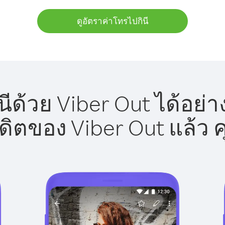
ดูอัตราค่าโทรไปกินี
ีด้วย Viber Out ได้อย่
รดิตของ Viber Out แล้ว