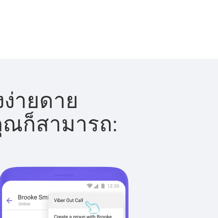
างง่ายดาย
 คุณก็สามารถ: