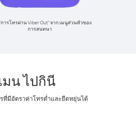
 "การโทรผ่าน Viber Out" จาก เมนูส่วนหัวของ
การสนทนา
มน ไปกินี
ี่มีอัตราค่าโทรต่ำและยืดหยุ่นได้