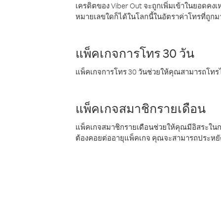
เครดิตของ Viber Out จะถูกเพิ่มเข้าในยอดคงเห
หมายเลขใดก็ได้ในโลกนี้ในอัตราค่าโทรที่ถูก
แพ็คเกจการโทร 30 วัน
แพ็คเกจการโทร 30 วันช่วยให้คุณสามารถโทรไป
แพ็คเกจสมาชิกรายเดือน
แพ็คเกจสมาชิกรายเดือนช่วยให้คุณมีอิสระใน
ต้องคอยต่ออายุแพ็คเกจ คุณจะสามารถประหยัด