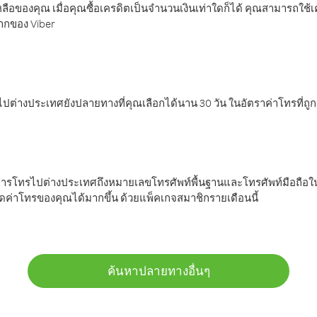
ลือของคุณ เมื่อคุณซื้อเครดิตเป็นจำนวนเงินเท่าใดก็ได้ คุณสามารถใช้
มากของ Viber
ต่างประเทศยังปลายทางที่คุณเลือกได้นาน 30 วัน ในอัตราค่าโทรที่ถู
การโทรไปต่างประเทศถึงหมายเลขโทรศัพท์พื้นฐานและโทรศัพท์มือถือใน
ค่าโทรของคุณได้มากขึ้น ด้วยแพ็คเกจสมาชิกรายเดือนนี้
ค้นหาปลายทางอื่นๆ