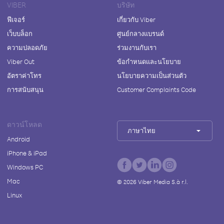
VIBER
บริษัท
ฟีเจอร์
เกี่ยวกับ Viber
เว็บบล็อก
ศูนย์กลางแบรนด์
ความปลอดภัย
ร่วมงานกับเรา
Viber Out
ข้อกำหนดและนโยบาย
อัตราค่าโทร
นโยบายความเป็นส่วนตัว
การสนับสนุน
Customer Complaints Code
ดาวน์โหลด
ภาษาไทย
Android
iPhone & iPad
Windows PC
Mac
©
2026
Viber Media S.à r.l.
Linux