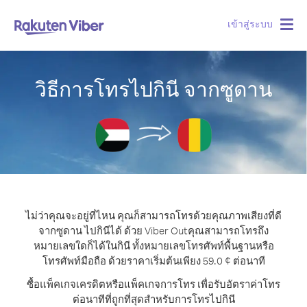
เข้าสู่ระบบ
Togg
navig
วิธีการโทรไปกินี จากซูดาน
ไม่ว่าคุณจะอยู่ที่ไหน คุณก็สามารถโทรด้วยคุณภาพเสียงที่ดี
จากซูดาน ไปกินีได้ ด้วย Viber Out
คุณสามารถโทรถึง
หมายเลขใดก็ได้ในกินี ทั้งหมายเลขโทรศัพท์พื้นฐานหรือ
โทรศัพท์มือถือ ด้วยราคาเริ่มต้นเพียง 59.0 ¢ ต่อนาที
ซื้อแพ็คเกจเครดิตหรือแพ็คเกจการโทร เพื่อรับอัตราค่าโทร
ต่อนาทีที่ถูกที่สุดสำหรับการโทรไปกินี