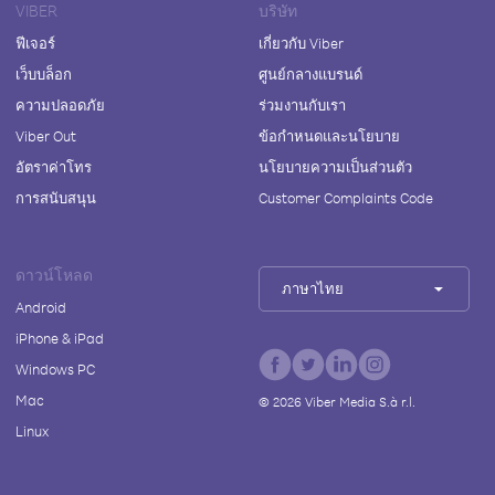
VIBER
บริษัท
ฟีเจอร์
เกี่ยวกับ Viber
เว็บบล็อก
ศูนย์กลางแบรนด์
ความปลอดภัย
ร่วมงานกับเรา
Viber Out
ข้อกำหนดและนโยบาย
อัตราค่าโทร
นโยบายความเป็นส่วนตัว
การสนับสนุน
Customer Complaints Code
ดาวน์โหลด
ภาษาไทย
Android
iPhone & iPad
Windows PC
Mac
©
2026
Viber Media S.à r.l.
Linux