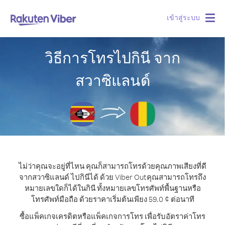
เข้าสู่ระบบ
Togg
navig
วิธีการโทรไปกินี จาก
สวาซิแลนด์
ไม่ว่าคุณจะอยู่ที่ไหน คุณก็สามารถโทรด้วยคุณภาพเสียงที่ดี
จากสวาซิแลนด์ ไปกินีได้ ด้วย Viber Out
คุณสามารถโทรถึง
หมายเลขใดก็ได้ในกินี ทั้งหมายเลขโทรศัพท์พื้นฐานหรือ
โทรศัพท์มือถือ ด้วยราคาเริ่มต้นเพียง 59.0 ¢ ต่อนาที
ซื้อแพ็คเกจเครดิตหรือแพ็คเกจการโทร เพื่อรับอัตราค่าโทร