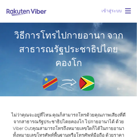
เข้าสู่ระบบ
Togg
navig
วิธีการโทรไปกายอานา จาก
สาธารณรัฐประชาธิปไตย
คองโก
ไม่ว่าคุณจะอยู่ที่ไหน คุณก็สามารถโทรด้วยคุณภาพเสียงที่ดี
จากสาธารณรัฐประชาธิปไตยคองโก ไปกายอานาได้ ด้วย
Viber Out
คุณสามารถโทรถึงหมายเลขใดก็ได้ในกายอานา
ทั้งหมายเลขโทรศัพท์พื้นฐานหรือโทรศัพท์มือถือ ด้วยราคา