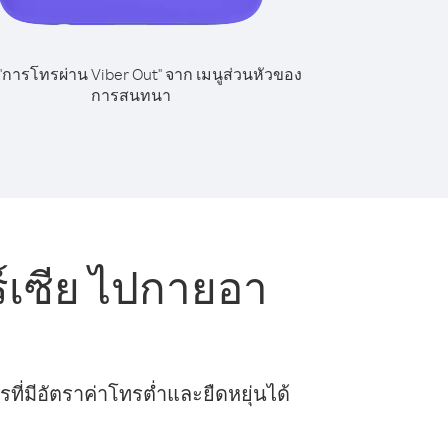
 "การโทรผ่าน Viber Out" จาก เมนูส่วนหัวของ
การสนทนา
์เซีย ไปกายอา
ี่มีอัตราค่าโทรต่ำและยืดหยุ่นได้