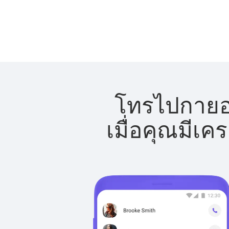
โทรไปกายอา
เมื่อคุณมีเค