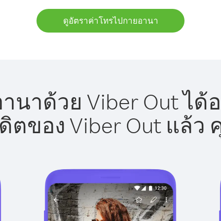
ดูอัตราค่าโทรไปกายอานา
นาด้วย Viber Out ได้อ
รดิตของ Viber Out แล้ว