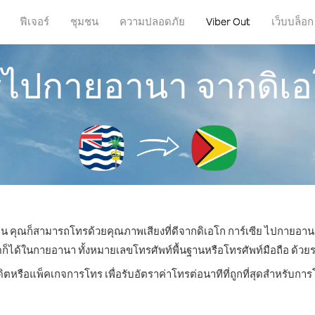
ฟีเจอร์
ชุมชน
ความปลอดภัย
Viber Out
เว็บบล็อก
รไปกายอานา จากดิเอโ
่ไหน คุณก็สามารถโทรด้วยคุณภาพเสียงที่ดีจากดิเอโก การ์เซีย ไปกายอานา
ด้ในกายอานา ทั้งหมายเลขโทรศัพท์พื้นฐานหรือโทรศัพท์มือถือ ด้วยราคา
ดิตหรือแพ็คเกจการโทร เพื่อรับอัตราค่าโทรต่อนาทีที่ถูกที่สุดสำหรับ