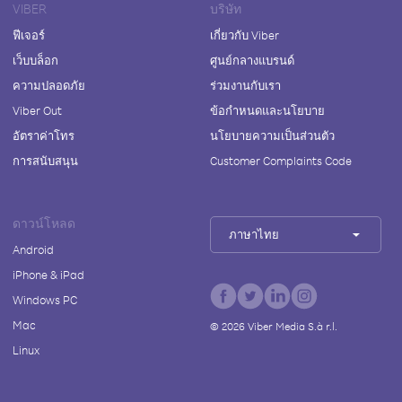
VIBER
บริษัท
ฟีเจอร์
เกี่ยวกับ Viber
เว็บบล็อก
ศูนย์กลางแบรนด์
ความปลอดภัย
ร่วมงานกับเรา
Viber Out
ข้อกำหนดและนโยบาย
อัตราค่าโทร
นโยบายความเป็นส่วนตัว
การสนับสนุน
Customer Complaints Code
ดาวน์โหลด
ภาษาไทย
Android
iPhone & iPad
Windows PC
Mac
©
2026
Viber Media S.à r.l.
Linux