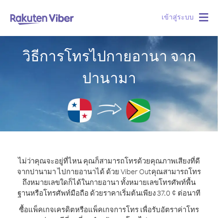
เข้าสู่ระบบ
Togg
navig
วิธีการโทรไปกายอานา จาก
ปานามา
ไม่ว่าคุณจะอยู่ที่ไหน คุณก็สามารถโทรด้วยคุณภาพเสียงที่ดี
จากปานามา ไปกายอานาได้ ด้วย Viber Out
คุณสามารถโทร
ถึงหมายเลขใดก็ได้ในกายอานา ทั้งหมายเลขโทรศัพท์พื้น
ฐานหรือโทรศัพท์มือถือ ด้วยราคาเริ่มต้นเพียง 37.0 ¢ ต่อนาที
ซื้อแพ็คเกจเครดิตหรือแพ็คเกจการโทร เพื่อรับอัตราค่าโทร