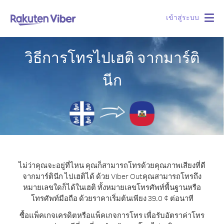
เข้าสู่ระบบ
Togg
navig
วิธีการโทรไปเฮติ จากมาร์ติ
นีก
ไม่ว่าคุณจะอยู่ที่ไหน คุณก็สามารถโทรด้วยคุณภาพเสียงที่ดี
จากมาร์ตินีก ไปเฮติได้ ด้วย Viber Out
คุณสามารถโทรถึง
หมายเลขใดก็ได้ในเฮติ ทั้งหมายเลขโทรศัพท์พื้นฐานหรือ
โทรศัพท์มือถือ ด้วยราคาเริ่มต้นเพียง 39.0 ¢ ต่อนาที
ซื้อแพ็คเกจเครดิตหรือแพ็คเกจการโทร เพื่อรับอัตราค่าโทร