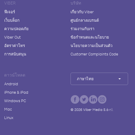
VIBER
บริษัท
ฟีเจอร์
เกี่ยวกับ Viber
เว็บบล็อก
ศูนย์กลางแบรนด์
ความปลอดภัย
ร่วมงานกับเรา
Viber Out
ข้อกำหนดและนโยบาย
อัตราค่าโทร
นโยบายความเป็นส่วนตัว
การสนับสนุน
Customer Complaints Code
ดาวน์โหลด
ภาษาไทย
Android
iPhone & iPad
Windows PC
Mac
©
2026
Viber Media S.à r.l.
Linux