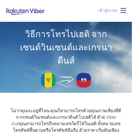
เข้าสู่ระบบ
Togg
navig
วิธีการโทรไปเฮติ จาก
เซนต์วินเซนต์และเกรนา
ดีนส์
ไม่ว่าคุณจะอยู่ที่ไหน คุณก็สามารถโทรด้วยคุณภาพเสียงที่ดี
จากเซนต์วินเซนต์และเกรนาดีนส์ ไปเฮติได้ ด้วย Viber
Out
คุณสามารถโทรถึงหมายเลขใดก็ได้ในเฮติ ทั้งหมายเลข
โทรศัพท์พื้นฐานหรือโทรศัพท์มือถือ ด้วยราคาเริ่มต้นเพียง