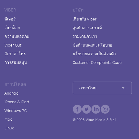
VIBER
บริษัท
ฟีเจอร์
เกี่ยวกับ Viber
เว็บบล็อก
ศูนย์กลางแบรนด์
ความปลอดภัย
ร่วมงานกับเรา
Viber Out
ข้อกำหนดและนโยบาย
อัตราค่าโทร
นโยบายความเป็นส่วนตัว
การสนับสนุน
Customer Complaints Code
ดาวน์โหลด
ภาษาไทย
Android
iPhone & iPad
Windows PC
Mac
©
2026
Viber Media S.à r.l.
Linux